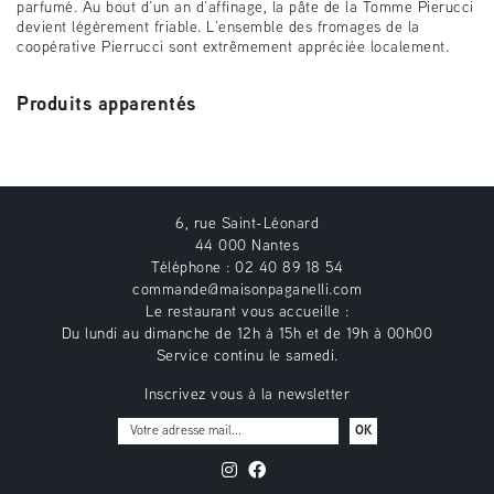
parfumé. Au bout d’un an d’affinage, la pâte de la Tomme Pierucci
devient légèrement friable. L’ensemble des fromages de la
coopérative Pierrucci sont extrêmement appréciée localement.
Produits apparentés
6, rue Saint-Léonard
44 000 Nantes
Téléphone : 02 40 89 18 54
commande@maisonpaganelli.com
Le restaurant vous accueille :
Du lundi au dimanche de 12h à 15h et de 19h à 00h00
Service continu le samedi.
Inscrivez vous à la newsletter
OK