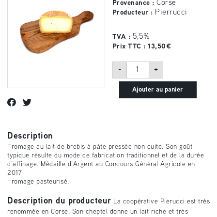
Corse
Provenance :
Pierrucci
Producteur :
5,5%
TVA :
Prix TTC :
13,50
€
quantité
-
+
de
Fromage
corse
Ajouter au panier
U
Pecurinu
-
demi-
tomme
de
brebis
Description
entière
Fromage au lait de brebis à pâte pressée non cuite. Son goût
typique résulte du mode de fabrication traditionnel et de la durée
d’affinage. Médaille d’Argent au Concours Général Agricole en
2017
Fromage pasteurisé.
Description du producteur
La coopérative Pierucci est très
renommée en Corse. Son cheptel donne un lait riche et très