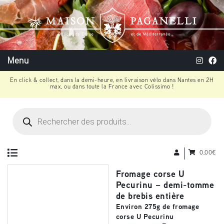
Menu
En click & collect, dans la demi-heure, en livraison vélo dans Nantes en 2H
max, ou dans toute la France avec Colissimo !
Recherche
de
produits
0,00
€
Fromage corse U
Pecurinu – demi-tomme
de brebis entière
Environ 275g de fromage
corse U Pecurinu