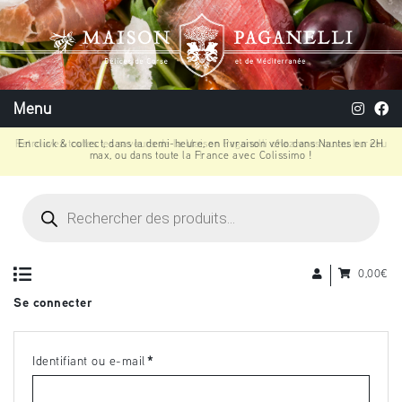
Menu
En click & collect, dans la demi-heure, en livraison vélo dans Nantes en 2H
max, ou dans toute la France avec Colissimo !
Recherche
de
produits
0,00
€
Se connecter
Identifiant ou e-mail
*
Obligatoire