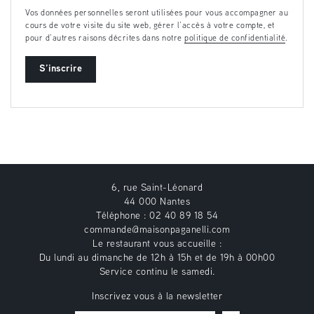
Vos données personnelles seront utilisées pour vous accompagner au
cours de votre visite du site web, gérer l’accès à votre compte, et
pour d’autres raisons décrites dans notre
politique de confidentialité
.
S’inscrire
6, rue Saint-Léonard
44 000 Nantes
Téléphone : 02 40 89 18 54
commande@maisonpaganelli.com
Le restaurant vous accueille :
Du lundi au dimanche de 12h à 15h et de 19h à 00h00
Service continu le samedi.
Inscrivez vous à la newsletter