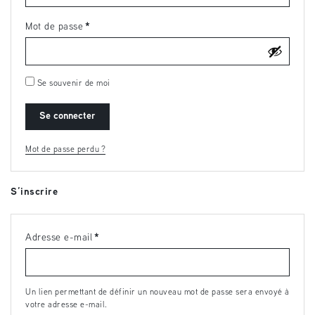
Mot de passe
*
Obligatoire
Se souvenir de moi
Se connecter
Mot de passe perdu ?
S’inscrire
Adresse e-mail
*
Obligatoire
Un lien permettant de définir un nouveau mot de passe sera envoyé à
votre adresse e-mail.