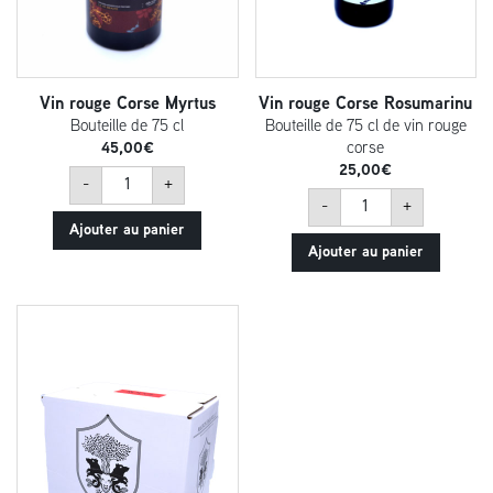
Vin rouge Corse Myrtus
Vin rouge Corse Rosumarinu
Bouteille de 75 cl
Bouteille de 75 cl de vin rouge
45,00
€
corse
25,00
€
quantité
-
+
de
quantité
Vin
-
+
de
rouge
Vin
Ajouter au panier
Corse
rouge
Myrtus
Ajouter au panier
Corse
Rosumarinu