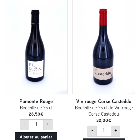
Pumonte Rouge
Vin rouge Corse Casteddu
Bouteille de 75 cl
Bouteille de 75 cl de Vin rouge
26,50
€
Corse Casteddu
32,00
€
quantité
-
+
de
quantité
Pumonte
-
+
de
Rouge
Vin
Ajouter au panier