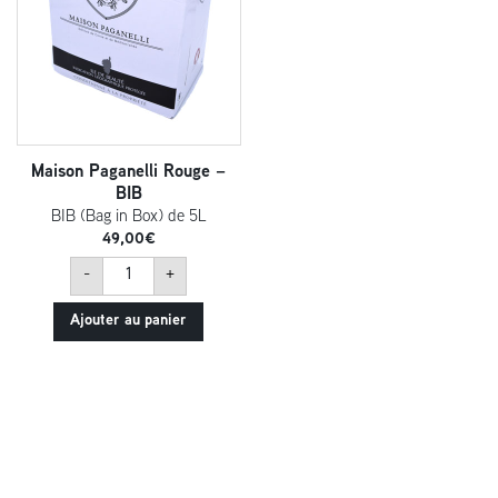
Maison Paganelli Rouge –
BIB
BIB (Bag in Box) de 5L
49,00
€
quantité
-
+
de
Maison
Paganelli
Ajouter au panier
Rouge
-
BIB