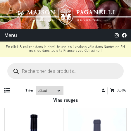
Menu
En click & collect, dans la demi-heure, en livraison vélo dans Nantes en 2H
max, ou dans toute la France avec Colissimo !
Recherche
de
produits
Trier
0,00
€
Vins rouges