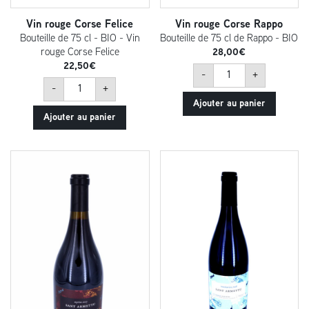
Vin rouge Corse Felice
Vin rouge Corse Rappo
Bouteille de 75 cl - BIO - Vin
Bouteille de 75 cl de Rappo - BIO
rouge Corse Felice
28,00
€
22,50
€
quantité
-
+
de
quantité
Vin
-
+
de
rouge
Vin
Ajouter au panier
Corse
rouge
Rappo
Ajouter au panier
Corse
Felice