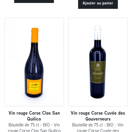
rouge
Ajouter au panier
Corse
Casteddu
Vin rouge Corse Clos San
Vin rouge Corse Cuvée des
Quilico
Gouverneurs
Bouteille de 75 cl - BIO - Vin
Bouteille de 75 cl - BIO - Vin
rouge Corse Clos San Quilico
rouge Corse Cuvée des