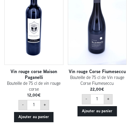
Vin rouge corse Maison
Vin rouge Corse Fiumeseccu
Paganelli
Bouteille de 75 cl de Vin rouge
Bouteille de 75 cl de vin rouge
Corse Fiumeseccu
corse
22,00
€
12,00
€
quantité
-
+
de
quantité
Vin
-
+
de
rouge
Vin
Ajouter au panier
Corse
rouge
Fiumeseccu
Ajouter au panier
corse
Maison
Paganelli