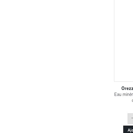
Orezz
Eau minéra
-
Aj