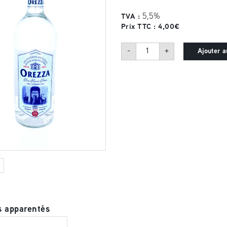
5,5%
TVA :
Prix TTC :
4,00
€
quantité
-
+
Ajouter a
de
Orezza
1
L
-
Verre
s apparentés