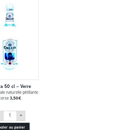
a 50 cl – Verre
le naturelle pétillante
corse
3,50
€
quantité
+
de
Orezza
50
outer au panier
cl