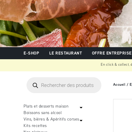
E-SHOP
LE RESTAURANT
OFFRE ENTREPRISE
En click & collect,
Recherche
de
Accueil
/
E
produits
Plats et desserts maison
Boissons sans alcool
Vins, bières & Apéritifs corses
Kits recettes