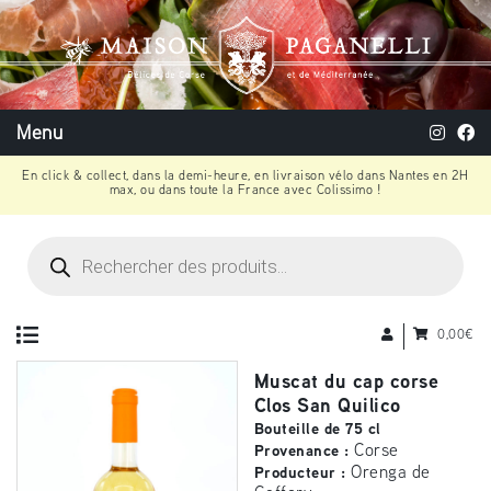
Menu
En click & collect, dans la demi-heure, en livraison vélo dans Nantes en 2H
max, ou dans toute la France avec Colissimo !
Recherche
de
produits
0,00
€
Muscat du cap corse
Clos San Quilico
Bouteille de 75 cl
Corse
Provenance :
Orenga de
Producteur :