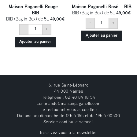
Maison Paganelli Rouge –
Maison Paganelli Rosé – BIB
BIB
BIB (Bag in Box) de 5L
49,00
€
BIB (Bag in Box) de 5L
49,00
€
quantité
-
+
de
quantité
Maison
-
+
de
Paganelli
Maison
Ajouter au panier
Rosé
Paganelli
-
Ajouter au panier
Rouge
BIB
-
BIB
6, rue Saint-Léonard
44 000 Nantes
Téléphone : 02 40 89 18 54
commande@maisonpaganelli.com
Le restaurant vous accueille :
Du lundi au dimanche de 12h à 15h et de 19h à 00h00
Service continu le samedi.
Inscrivez vous à la newsletter