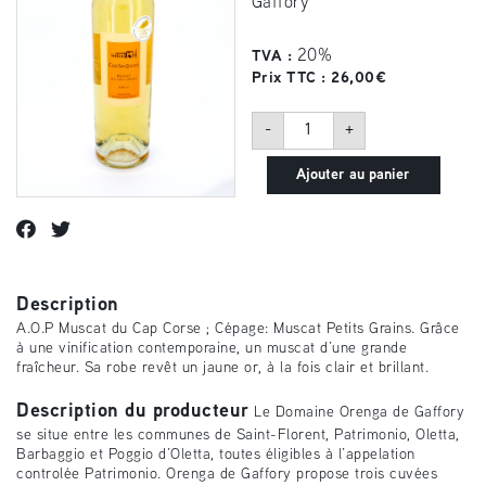
Gaffory
20%
TVA :
Prix TTC :
26,00
€
quantité
-
+
de
Muscat
du
Ajouter au panier
cap
corse
Clos
San
Quilico
Description
A.O.P Muscat du Cap Corse ; Cépage: Muscat Petits Grains. Grâce
à une vinification contemporaine, un muscat d’une grande
fraîcheur. Sa robe revêt un jaune or, à la fois clair et brillant.
Description du producteur
Le Domaine Orenga de Gaffory
se situe entre les communes de Saint-Florent, Patrimonio, Oletta,
Barbaggio et Poggio d’Oletta, toutes éligibles à l’appelation
controlée Patrimonio. Orenga de Gaffory propose trois cuvées