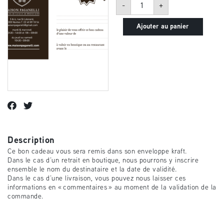
quantité
-
+
de
Bon
cadeau
Ajouter au panier
d'une
valeur
de
80
euros
Description
Ce bon cadeau vous sera remis dans son enveloppe kraft.
Dans le cas d’un retrait en boutique, nous pourrons y inscrire
ensemble le nom du destinataire et la date de validité.
Dans le cas d’une livraison, vous pouvez nous laisser ces
informations en « commentaires » au moment de la validation de la
commande.