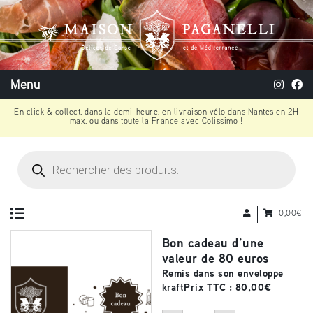
Menu
En click & collect, dans la demi-heure, en livraison vélo dans Nantes en 2H
max, ou dans toute la France avec Colissimo !
Recherche
de
produits
0,00
€
Bon cadeau d’une
valeur de 80 euros
Remis dans son enveloppe
kraft
Prix TTC :
80,00
€