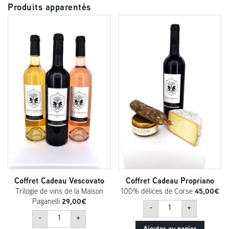
Produits apparentés
Coffret Cadeau Vescovato
Coffret Cadeau Propriano
Trilogie de vins de la Maison
100% délices de Corse
45,00
€
Paganelli
29,00
€
quantité
-
+
de
quantité
Coffret
-
+
de
Cadeau
Coffret